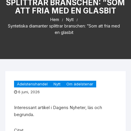
SPLITTRAR BRANSCHEN: ”SOM
ATT FRIA MED EN GLASBIT
Hem
Nytt
Syntetiska diamanter splittrar branschen: ”Som att fria med
en glasbit
Ädelstenshandel
Nytt
Om ädelstenar
6 juni, 2026
Interessant artikel i Dagens Nyheter, läs och
begrunda.
Citat …