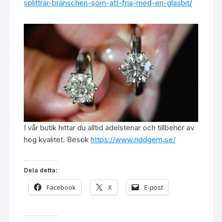
splittrar-branschen-som-att-fria-med-en-glasbit/
I vår butik hittar du alltid ädelstenar och tillbehör av
hög kvalitet. Besök
https://www.riddgem.se/
Dela detta:
Facebook
X
E-post